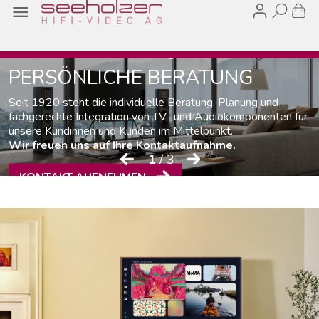

Audio- und Video-Lösungen
PERSÖNLICHE BERATUNG
Seit 1920 steht die individuelle Beratung, Planung und
fachgerechte Integration von TV- und Audiokomponenten für
unsere Kundinnen und Kunden im Mittelpunkt.
Wir freuen uns auf Ihre Kontaktaufnahme.
1
/ 3
KONTAKT AUFNEHMEN