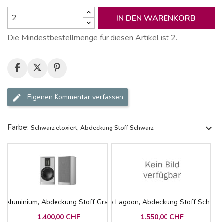
IN DEN WARENKORB
Die Mindestbestellmenge für diesen Artikel ist 2.
Eigenen Kommentar verfassen
Farbe:
expand_more
Schwarz eloxiert, Abdeckung Stoff Schwarz
Aluminium, Abdeckung Stoff Grau
Blue Lagoon, Abdeckung Stoff Schwar
1.400,00 CHF
1.550,00 CHF