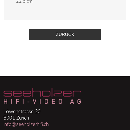
22,8 cm
ZURÜCK
Löwenstrasse 20
8001 Zürich
info@seeholzerhifi.ch