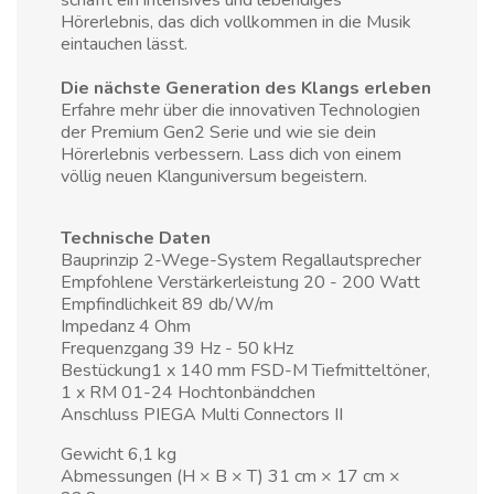
schafft ein intensives und lebendiges
Hörerlebnis, das dich vollkommen in die Musik
eintauchen lässt.
Die nächste Generation des Klangs erleben
Erfahre mehr über die innovativen Technologien
der Premium Gen2 Serie und wie sie dein
Hörerlebnis verbessern. Lass dich von einem
völlig neuen Klanguniversum begeistern.
Technische Daten
Bauprinzip 2-Wege-System Regallautsprecher
Empfohlene Verstärkerleistung 20 - 200 Watt
Empfindlichkeit 89 db/W/m
Impedanz 4 Ohm
Frequenzgang 39 Hz - 50 kHz
Bestückung1 x 140 mm FSD-M Tiefmitteltöner,
1 x RM 01-24 Hochtonbändchen
Anschluss PIEGA Multi Connectors II
Gewicht 6,1 kg
Abmessungen (H × B × T) 31 cm × 17 cm ×