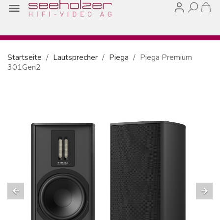

Startseite
Lautsprecher
Piega
Piega Premium
301Gen2
arrow_back
arrow_forward