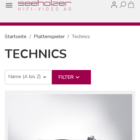

Startseite
Plattenspieler
Technics
TECHNICS
Name (A bis Z)

keyboard_arrow_down
FILTER