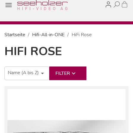

Startseite
Hifi-All-in-ONE
HiFi Rose
HIFI ROSE
Name (A bis Z)

keyboard_arrow_down
FILTER