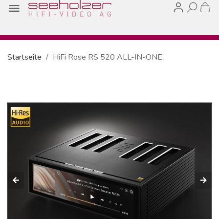

Startseite
HiFi Rose RS 520 ALL-IN-ONE
arrow_back
arrow_forward