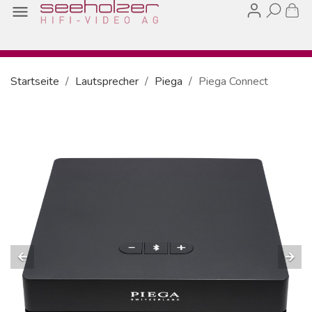

Startseite
Lautsprecher
Piega
Piega Connect
arrow_back
arrow_forward