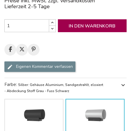
Preise inkl. MwSt. zzgl. Versandkosten
Lieferzeit 2-5 Tage
IN DEN WARENKORB
Eigenen Kommentar verfassen
Farbe:
expand_more
Silber: Gehäuse Aluminium, Sandgestrahlt, eloxiert
- Abdeckung Stoff Grau - Fuss Schwarz