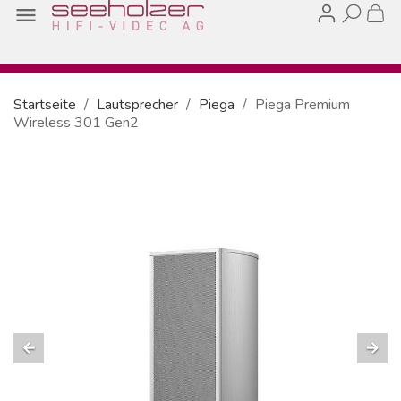

Startseite
Lautsprecher
Piega
Piega Premium
Wireless 301 Gen2
arrow_back
arrow_forward