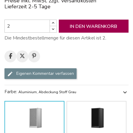
Preise inkl. MwSt. zzgl. Versandkosten
Lieferzeit 2-5 Tage
IN DEN WARENKORB
Die Mindestbestellmenge für diesen Artikel ist 2.
Eigenen Kommentar verfassen
Farbe:
expand_more
Aluminium, Abdeckung Stoff Grau