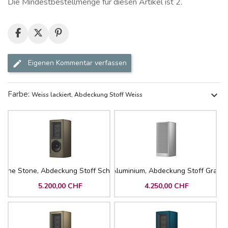
Die Mindestbestellmenge für diesen Artikel ist 2.
Eigenen Kommentar verfassen
Farbe:
expand_more
Weiss lackiert, Abdeckung Stoff Weiss
lpine Stone, Abdeckung Stoff Schwarz
Aluminium, Abdeckung Stoff Grau
5.200,00 CHF
4.250,00 CHF