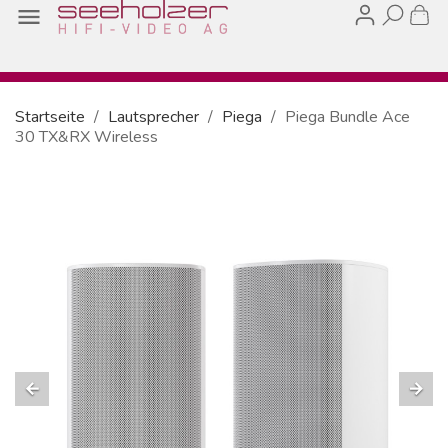

Startseite
Lautsprecher
Piega
Piega Bundle Ace
30 TX&RX Wireless
arrow_back
arrow_forward