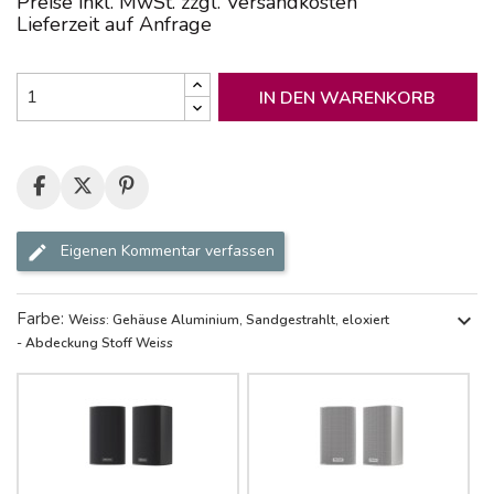
Preise inkl. MwSt. zzgl. Versandkosten
Lieferzeit auf Anfrage
IN DEN WARENKORB
Eigenen Kommentar verfassen
Farbe:
expand_more
Weiss: Gehäuse Aluminium, Sandgestrahlt, eloxiert
- Abdeckung Stoff Weiss