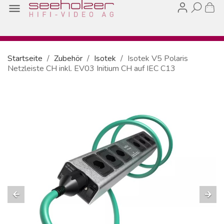

Startseite
Zubehör
Isotek
Isotek V5 Polaris
Netzleiste CH inkl. EV03 Initium CH auf IEC C13
arrow_back
arrow_forward