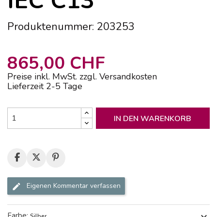
IEC C13
Produktenummer: 203253
865,00 CHF
Preise inkl. MwSt. zzgl. Versandkosten
Lieferzeit 2-5 Tage
IN DEN WARENKORB
Eigenen Kommentar verfassen
Farbe:
expand_more
Silber