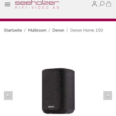

Startseite
Multiroom
Denon
Denon Home 150
arrow_back
arrow_forward