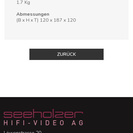
1.7 Kg
Abmessungen
(B x H x T)
120 x 187 x 120
ZURÜCK