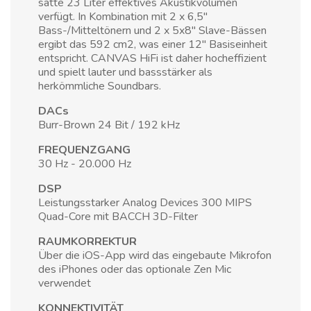
satte 23 Liter effektives Akustikvolumen
verfügt. In Kombination mit 2 x 6,5"
Bass-/Mitteltönern und 2 x 5x8" Slave-Bässen
ergibt das 592 cm2, was einer 12" Basiseinheit
entspricht. CANVAS HiFi ist daher hocheffizient
und spielt lauter und bassstärker als
herkömmliche Soundbars.
DACs
Burr-Brown 24 Bit / 192 kHz
FREQUENZGANG
30 Hz - 20.000 Hz
DSP
Leistungsstarker Analog Devices 300 MIPS
Quad-Core mit BACCH 3D-Filter
RAUMKORREKTUR
Über die iOS-App wird das eingebaute Mikrofon
des iPhones oder das optionale Zen Mic
verwendet
KONNEKTIVITÄT