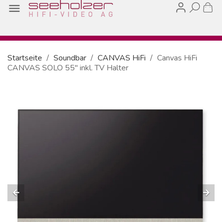

Startseite
Soundbar
CANVAS HiFi
Canvas HiFi
CANVAS SOLO 55'' inkl. TV Halter
arrow_back
arrow_forward