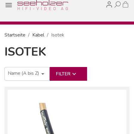

Startseite
Kabel
Isotek
ISOTEK
Name (A bis Z)

keyboard_arrow_down
FILTER