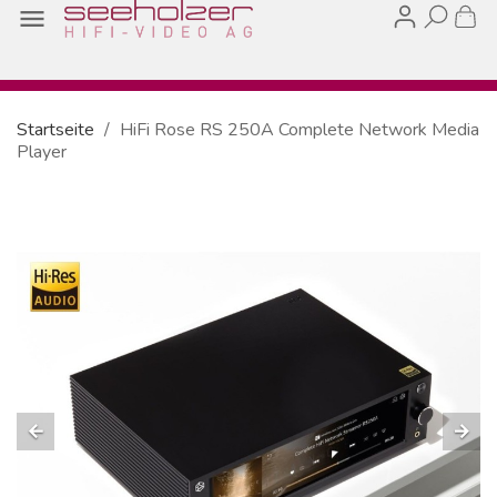

Startseite
HiFi Rose RS 250A Complete Network Media
Player
arrow_back
arrow_forward