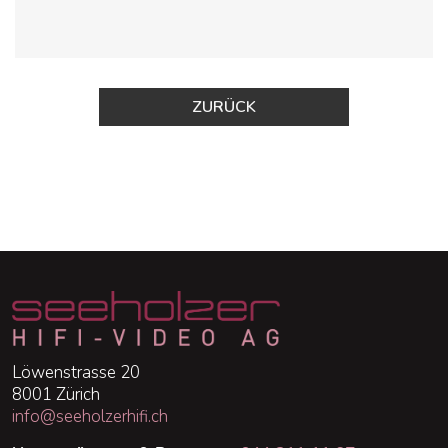
ZURÜCK
Löwenstrasse 20
8001 Zürich
info@seeholzerhifi.ch