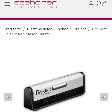

Startseite
Plattenspieler-Zubehör
Project
Pro-Ject
Brush it Kohlefaser-Bürste
arrow_back
arrow_forward