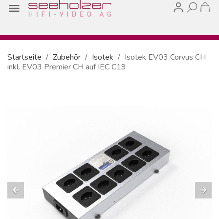

Startseite
Zubehör
Isotek
Isotek EV03 Corvus CH
inkl. EV03 Premier CH auf IEC C19
arrow_back
arrow_forward