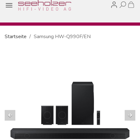

Startseite
Samsung HW-Q990F/EN
arrow_back
arrow_forward