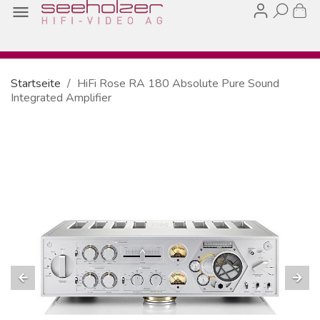

Startseite
HiFi Rose RA 180 Absolute Pure Sound
Integrated Amplifier
arrow_back
arrow_forward